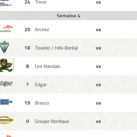
24
Trinor
vs
Semaine 4
20
Arcelor
vs
18
Toxedo / Héli-Boréal
vs
8
Les Irlandais
vs
7
Edgar
vs
19
Brasco
vs
0
Groupe Nordique
vs