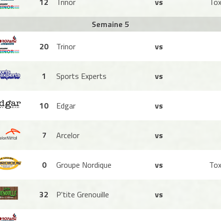
12
Trinor
vs
Tox
Semaine 5
20
Trinor
vs
1
Sports Experts
vs
10
Edgar
vs
7
Arcelor
vs
0
Groupe Nordique
vs
Tox
32
P'tite Grenouille
vs