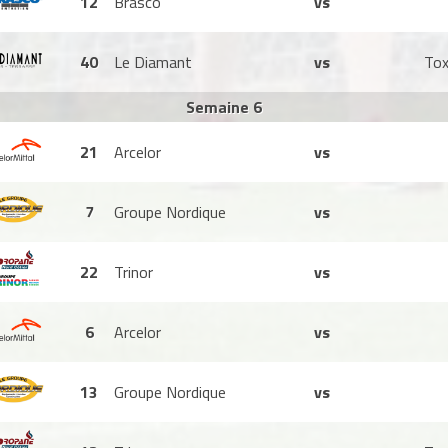
12
Brasco
vs
40
Le Diamant
vs
Tox
Semaine 6
21
Arcelor
vs
7
Groupe Nordique
vs
22
Trinor
vs
6
Arcelor
vs
13
Groupe Nordique
vs