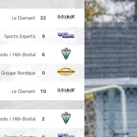
Le Diamant
32
Sports Experts
9
edo / Héli-Boréal
6
Groupe Nordique
0
Le Diamant
10
edo / Héli-Boréal
2