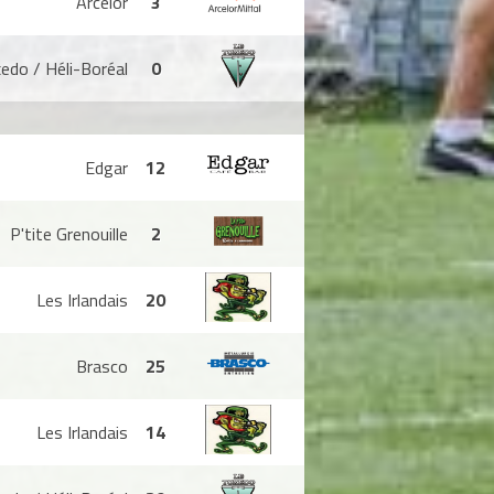
Arcelor
3
edo / Héli-Boréal
0
Edgar
12
P'tite Grenouille
2
Les Irlandais
20
Brasco
25
Les Irlandais
14