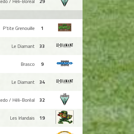
edo / Héli-Boréal
29
P'tite Grenouille
1
Le Diamant
33
Brasco
9
Le Diamant
34
edo / Héli-Boréal
32
Les Irlandais
19