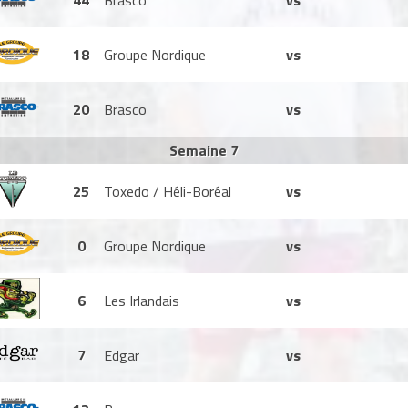
44
Brasco
vs
18
Groupe Nordique
vs
20
Brasco
vs
Semaine 7
25
Toxedo / Héli-Boréal
vs
0
Groupe Nordique
vs
6
Les Irlandais
vs
7
Edgar
vs