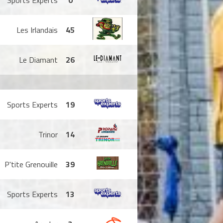
Sports Experts
0
Les Irlandais
45
Le Diamant
26
Sports Experts
19
Trinor
14
P'tite Grenouille
39
Sports Experts
13