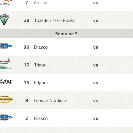
7
Arcelor
vs
29
Toxedo / Héli-Boréal
vs
Semaine 3
39
Brasco
vs
15
Trinor
vs
15
Edgar
vs
8
Groupe Nordique
vs
2
Brasco
vs