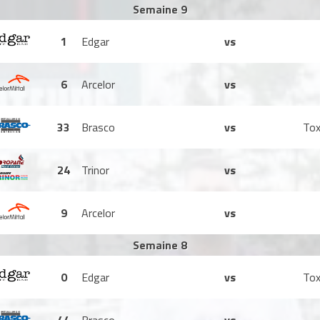
Semaine 9
1
Edgar
vs
6
Arcelor
vs
33
Brasco
vs
Tox
24
Trinor
vs
9
Arcelor
vs
Semaine 8
0
Edgar
vs
Tox