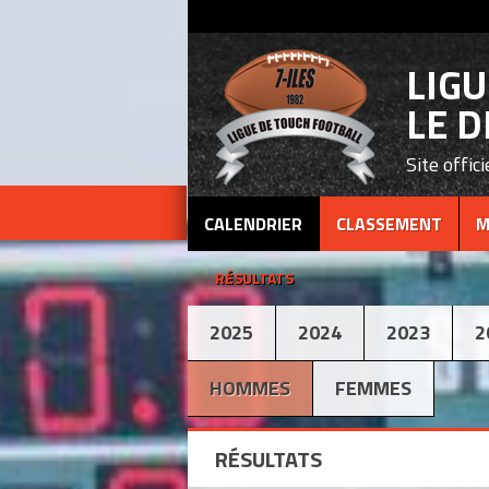
LIG
LE D
Site offici
CALENDRIER
CLASSEMENT
M
RÉSULTATS
2025
2024
2023
2
HOMMES
FEMMES
RÉSULTATS