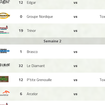
12
Edgar
vs
0
Groupe Nordique
vs
Tox
19
Trinor
vs
Semaine 2
1
Brasco
vs
32
Le Diamant
vs
12
P'tite Grenouille
vs
Tox
6
Arcelor
vs