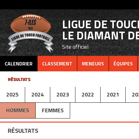
LIGUE DE TOU
LE DIAMANT DE
Site officiel
CALENDRIER
CLASSEMENT
MENEURS
ÉQUIPES
RÉSULTATS
2025
2024
2023
2022
2021
20
HOMMES
FEMMES
RÉSULTATS