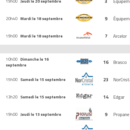
3
Équipem
19h00
Jeudi le 20 septembre
9
Équipem
20h40
Mardi le 18 septembre
7
Arcelor
19h00
Mardi le 18 septembre
10h00
Dimanche le 16
16
Brasco
septembre
23
NorCrist
15h00
Samedi le 15 septembre
14
Edgar
13h20
Samedi le 15 septembre
9
Propane
19h00
Jeudi le 13 septembre