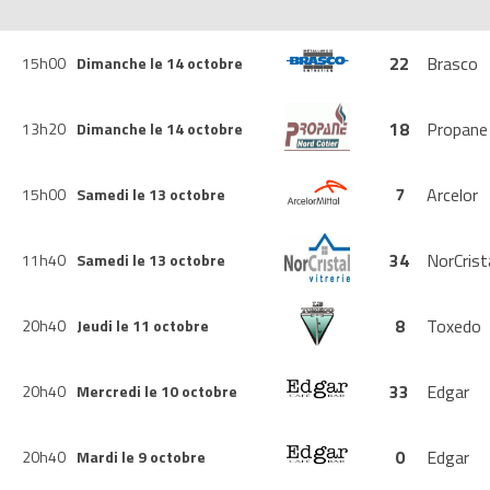
22
Brasco
15h00
Dimanche le 14 octobre
18
Propane
13h20
Dimanche le 14 octobre
7
Arcelor
15h00
Samedi le 13 octobre
34
NorCrist
11h40
Samedi le 13 octobre
8
Toxedo
20h40
Jeudi le 11 octobre
33
Edgar
20h40
Mercredi le 10 octobre
0
Edgar
20h40
Mardi le 9 octobre