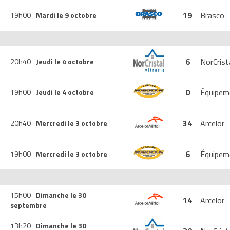
19
Brasco
19h00
Mardi le 9 octobre
6
NorCrist
20h40
Jeudi le 4 octobre
0
Équipem
19h00
Jeudi le 4 octobre
34
Arcelor
20h40
Mercredi le 3 octobre
6
Équipem
19h00
Mercredi le 3 octobre
15h00
Dimanche le 30
14
Arcelor
septembre
13h20
Dimanche le 30