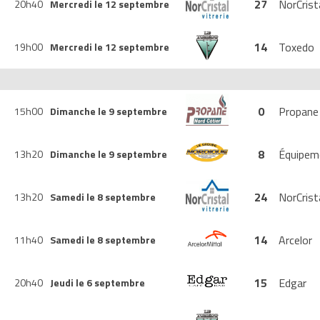
27
NorCrist
20h40
Mercredi le 12 septembre
14
Toxedo
19h00
Mercredi le 12 septembre
0
Propane
15h00
Dimanche le 9 septembre
8
Équipem
13h20
Dimanche le 9 septembre
24
NorCrist
13h20
Samedi le 8 septembre
14
Arcelor
11h40
Samedi le 8 septembre
15
Edgar
20h40
Jeudi le 6 septembre