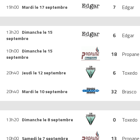
7
Edgar
19h00
Mardi le 17 septembre
13h20
Dimanche le 15
6
Edgar
septembre
10h00
Dimanche le 15
18
Propane
septembre
6
Toxedo
20h40
Jeudi le 12 septembre
32
Brasco
20h40
Mardi le 10 septembre
0
Toxedo
13h20
Dimanche le 8 septembre
13
Propane
10h00
Samedi le 7 septembre