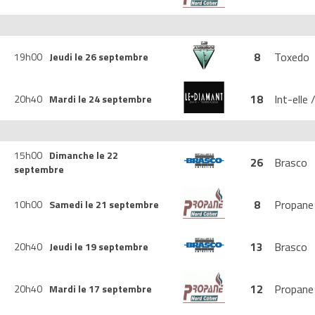
8
Toxedo
19h00
Jeudi le 26 septembre
18
Int-elle
20h40
Mardi le 24 septembre
15h00
Dimanche le 22
26
Brasco
septembre
8
Propane
10h00
Samedi le 21 septembre
13
Brasco
20h40
Jeudi le 19 septembre
12
Propane
20h40
Mardi le 17 septembre