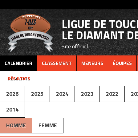
LIGUE DE TOU
LE DIAMANT DE
Site officiel
CALENDRIER
CLASSEMENT
MENEURS
ÉQUIPES
RÉSULTATS
2026
2025
2024
2023
2022
20
2014
HOMME
FEMME