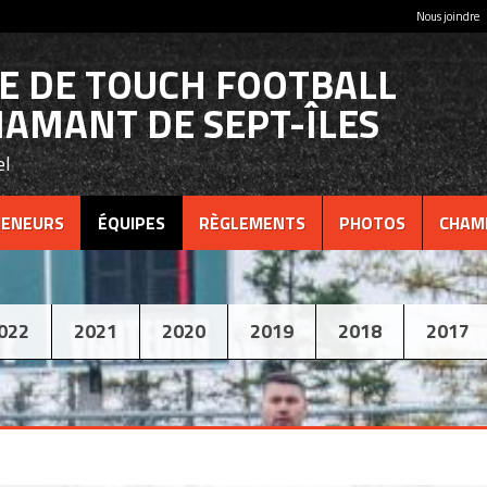
Nous joindre
UE DE TOUCH FOOTBALL
IAMANT DE SEPT-ÎLES
el
ENEURS
ÉQUIPES
RÈGLEMENTS
PHOTOS
CHAM
022
2021
2020
2019
2018
2017