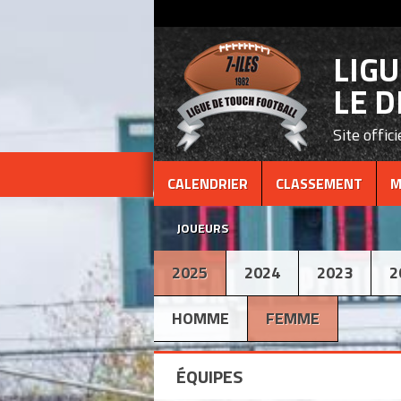
LIG
LE D
Site offici
CALENDRIER
CLASSEMENT
M
JOUEURS
2025
2024
2023
2
HOMME
FEMME
ÉQUIPES