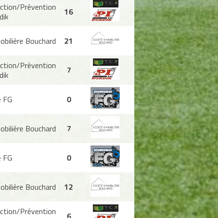
ction/Prévention
16
dik
obilière Bouchard
21
ction/Prévention
7
dik
 FG
0
obilière Bouchard
7
 FG
0
obilière Bouchard
12
ction/Prévention
6