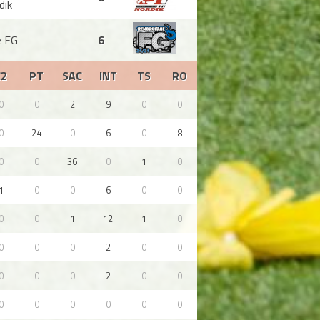
dik
 FG
6
C2
PT
SAC
INT
TS
RO
0
0
2
9
0
0
0
24
0
6
0
8
0
0
36
0
1
0
1
0
0
6
0
0
0
0
1
12
1
0
0
0
0
2
0
0
0
0
0
2
0
0
0
0
0
0
0
0