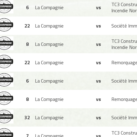
TC3 Constru
6
La Compagnie
vs
Incendie Nor
22
La Compagnie
vs
Société Imm
TC3 Constru
8
La Compagnie
vs
Incendie Nor
22
La Compagnie
vs
Remorquage
6
La Compagnie
vs
Société Imm
8
La Compagnie
vs
Remorquage
32
La Compagnie
vs
Société Imm
TC3 Constru
7
La Compagnie
vs