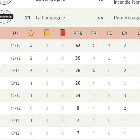
Incendie Nor
21
La Compagnie
vs
Remorquage
PJ
PTS
TP
TC
C1
62
11/12
4
0
0
7
3
2
39
12/12
3
0
0
0
5
1
28
9/12
2
0
0
4
0
2
26
9/12
1
0
0
4
0
0
23
12/12
1
0
0
3
0
3
8
11/12
0
0
0
1
0
2
7
3/12
1
0
0
1
0
1
7
6/12
0
0
0
1
0
1