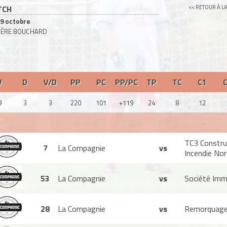
TCH
<< RETOUR À LA
9 octobre
LIÈRE BOUCHARD
V
D
V/D
PP
PC
PP/PC
TP
TC
C1
9
3
3
220
101
+119
24
8
12
TC3 Constru
7
La Compagnie
vs
Incendie Nor
53
La Compagnie
vs
Société Imm
28
La Compagnie
vs
Remorquage