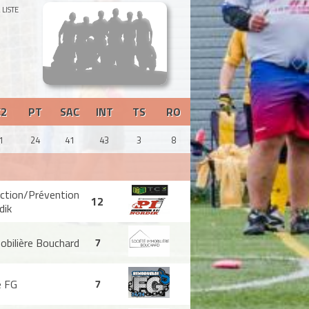
 LISTE
C2
PT
SAC
INT
TS
RO
1
24
41
43
3
8
ction/Prévention
12
dik
obilière Bouchard
7
 FG
7