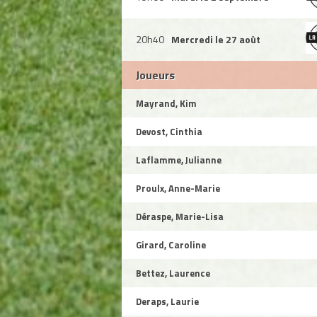
20h40
Mercredi le 27 août
Joueurs
Mayrand, Kim
Devost, Cinthia
Laflamme, Julianne
Proulx, Anne-Marie
Déraspe, Marie-Lisa
Girard, Caroline
Bettez, Laurence
Deraps, Laurie