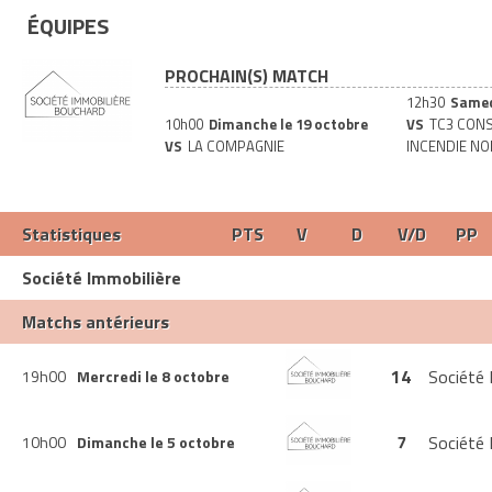
ÉQUIPES
PROCHAIN(S) MATCH
12h30
Samed
10h00
Dimanche le 19 octobre
VS
TC3 CON
VS
LA COMPAGNIE
INCENDIE NO
Statistiques
PTS
V
D
V/D
PP
Société Immobilière
Bouchard
Matchs antérieurs
12
6
6
1
157
14
Société 
19h00
Mercredi le 8 octobre
7
Société 
10h00
Dimanche le 5 octobre