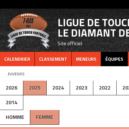
LIGUE DE TOU
LE DIAMANT DE
Site officiel
CALENDRIER
CLASSEMENT
MENEURS
ÉQUIPES
JOUEURS
2026
2025
2024
2023
2022
20
2014
HOMME
FEMME