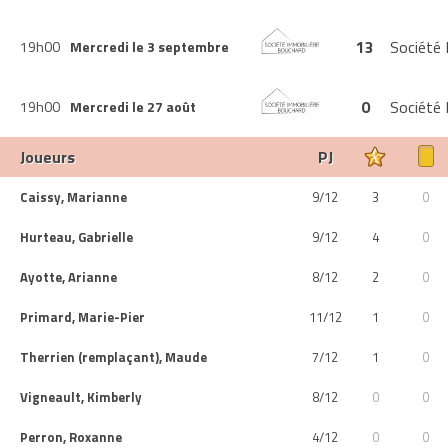
13
Société 
19h00
Mercredi le 3 septembre
0
Société 
19h00
Mercredi le 27 août
Joueurs
PJ
Caissy, Marianne
9/12
3
0
Hurteau, Gabrielle
9/12
4
0
Ayotte, Arianne
8/12
2
0
Primard, Marie-Pier
11/12
1
0
Therrien (remplaçant), Maude
7/12
1
0
Vigneault, Kimberly
8/12
0
0
Perron, Roxanne
4/12
0
0