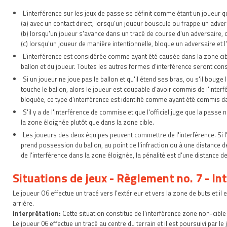
L'interférence sur les jeux de passe se définit comme étant un joueur qu
(a) avec un contact direct, lorsqu'un joueur bouscule ou frappe un adver
(b) lorsqu'un joueur s'avance dans un tracé de course d'un adversaire, c
(c) lorsqu'un joueur de manière intentionnelle, bloque un adversaire et 
L'interférence est considérée comme ayant été causée dans la zone cible
ballon et du joueur. Toutes les autres formes d'interférence seront c
Si un joueur ne joue pas le ballon et qu'il étend ses bras, ou s'il bouge 
touche le ballon, alors le joueur est coupable d'avoir commis de l'interf
bloquée, ce type d'interférence est identifié comme ayant été commis da
S'il y a de l'interférence de commise et que l'officiel juge que la pass
la zone éloignée plutôt que dans la zone cible.
Les joueurs des deux équipes peuvent commettre de l'interférence. Si l'
prend possession du ballon, au point de l'infraction ou à une distance d
de l'interférence dans la zone éloignée, la pénalité est d'une distance d
Situations de jeux - Règlement no. 7 - In
Le joueur O6 effectue un tracé vers l'extérieur et vers la zone de buts et il e
arrière.
Interprétation:
Cette situation constitue de l'interférence zone non-cible
Le joueur 06 effectue un tracé au centre du terrain et il est poursuivi par le