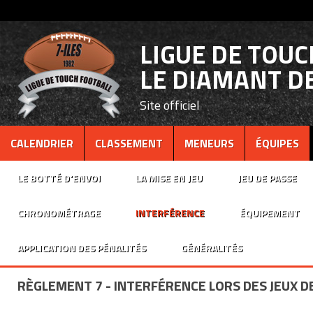
LIGUE DE TOU
LE DIAMANT DE
Site officiel
CALENDRIER
CLASSEMENT
MENEURS
ÉQUIPES
LE BOTTÉ D'ENVOI
LA MISE EN JEU
JEU DE PASSE
CHRONOMÉTRAGE
INTERFÉRENCE
ÉQUIPEMENT
APPLICATION DES PÉNALITÉS
GÉNÉRALITÉS
RÈGLEMENT 7 - INTERFÉRENCE LORS DES JEUX D