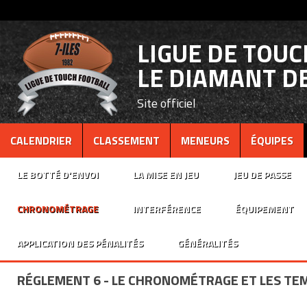
LIGUE DE TOU
LE DIAMANT DE
Site officiel
CALENDRIER
CLASSEMENT
MENEURS
ÉQUIPES
LE BOTTÉ D'ENVOI
LA MISE EN JEU
JEU DE PASSE
CHRONOMÉTRAGE
INTERFÉRENCE
ÉQUIPEMENT
APPLICATION DES PÉNALITÉS
GÉNÉRALITÉS
RÉGLEMENT 6 - LE CHRONOMÉTRAGE ET LES TE