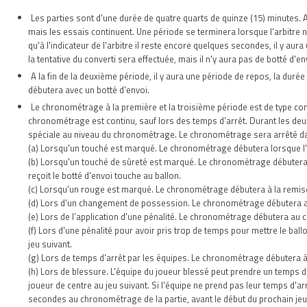
Les parties sont d'une durée de quatre quarts de quinze (15) minutes. A 
mais les essais continuent. Une période se terminera lorsque l'arbitre n
qu'à l'indicateur de l'arbitre il reste encore quelques secondes, il y aur
la tentative du converti sera effectuée, mais il n'y aura pas de botté d'
A la fin de la deuxième période, il y aura une période de repos, la duré
débutera avec un botté d'envoi.
Le chronométrage à la première et la troisième période est de type conti
chronométrage est continu, sauf lors des temps d'arrêt. Durant les deux
spéciale au niveau du chronométrage. Le chronométrage sera arrêté dan
(a) Lorsqu'un touché est marqué. Le chronométrage débutera lorsque l'éq
(b) Lorsqu'un touché de sûreté est marqué. Le chronométrage débutera à 
reçoit le botté d'envoi touche au ballon.
(c) Lorsqu'un rouge est marqué. Le chronométrage débutera à la remise e
(d) Lors d'un changement de possession. Le chronométrage débutera au co
(e) Lors de l’application d'une pénalité. Le chronométrage débutera au cou
(f) Lors d'une pénalité pour avoir pris trop de temps pour mettre le bal
jeu suivant.
(g) Lors de temps d'arrêt par les équipes. Le chronométrage débutera à l
(h) Lors de blessure. L'équipe du joueur blessé peut prendre un temps d
joueur de centre au jeu suivant. Si l'équipe ne prend pas leur temps d'ar
secondes au chronométrage de la partie, avant le début du prochain jeu.